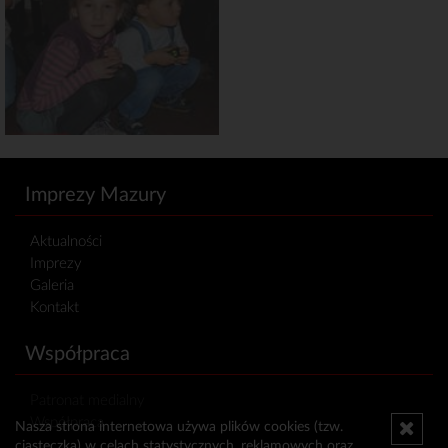
Imprezy Mazury
Aktualności
Imprezy
Galeria
Kontakt
Współpraca
Patronat medialny
Współpraca
Nasza strona internetowa używa plików cookies (tzw.
ciasteczka) w celach statystycznych, reklamowych oraz