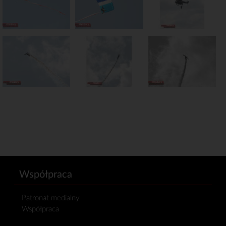
Współpraca
Patronat medialny
Współpraca